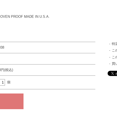
VEN PROOF MADE IN U.S.A.
特
038
こ
こ
買
00円(税込)
個