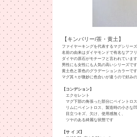
【キンバリー/茶・黄土】
ファイヤーキングを代表するマグシリー
名前の由来はダイヤモンドで有名なアフリカの都
ダイヤの原石がモチーフと言われていま
男性にも女性にも人気の高いシリーズで
黄土色と茶色のグラデーションカラーで
マグ其々が微妙に色合いが違うので好み
【コンデション】
エクセレント
マグ下部の角張った部分にペイントロス
リムにペイントロス、製造時の小さな凹
目立つキズ、欠け、使用感無く、
ツヤのある綺麗な状態です
【サ イ ズ】