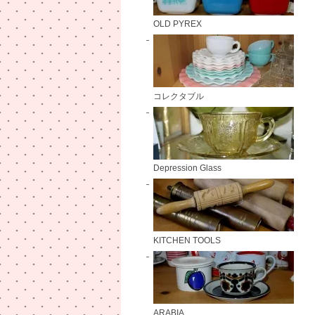
OLD PYREX
コレクタブル
Depression Glass
KITCHEN TOOLS
ARABIA