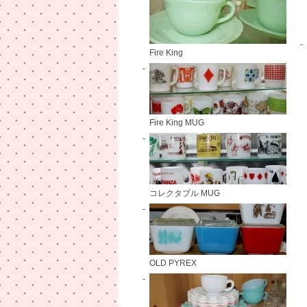
Fire King
Fire King MUG
コレクタブル MUG
OLD PYREX