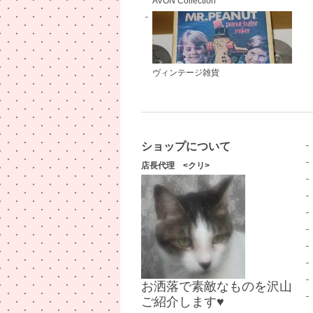
AVON Collection
ヴィンテージ雑貨
ショップについて
店長代理 <クリ>
お洒落で素敵なものを沢山
ご紹介します♥