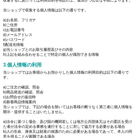
収集するにあたっては利用目的を明記の上、適法かつ公正な手段によります。
当ショップで収集する個人情報は以下の通りです。
a)お名前、フリガナ
b)ご住所
c)お電話番号
d)メールアドレス
e)パスワード
f)配送先情報
g)当ショップとのお取引履歴及びその内容
h)上記を組み合わせることで特定の個人が識別できる情報
3.個人情報の利用
当ショップではお客様からお預かりした個人情報の利用目的は以下の通りで
す。
a)ご注文の確認、照会
b)商品発送の確認、照会
c)お問合せの返信時
d)新着商品情報案内
当ショップでは、下記の場合を除いてはお客様の断りなく第三者に個人情報を
開示・提供することはいたしません。
a)法令に基づく場合、及び国の機関若しくは地方公共団体又はその委託を受け
た者が法令の定める事務を遂行することに対して協力する必要がある場合
b)人の生命、身体又は財産の保護のために必要がある場合であって、本人の同
意を得ることが困難である場合