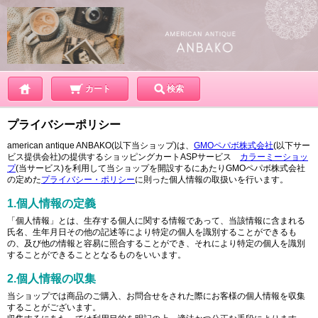
カート
検索
プライバシーポリシー
american antique ANBAKO(以下当ショップ)は、
GMOペパボ株式会社
(以下サー
ビス提供会社)の提供するショッピングカートASPサービス
カラーミーショッ
プ
(当サービス)を利用して当ショップを開設するにあたりGMOペパボ株式会社
の定めた
プライバシー・ポリシー
に則った個人情報の取扱いを行います。
1.個人情報の定義
「個人情報」とは、生存する個人に関する情報であって、当該情報に含まれる
氏名、生年月日その他の記述等により特定の個人を識別することができるも
の、及び他の情報と容易に照合することができ、それにより特定の個人を識別
することができることとなるものをいいます。
2.個人情報の収集
当ショップでは商品のご購入、お問合せをされた際にお客様の個人情報を収集
することがございます。