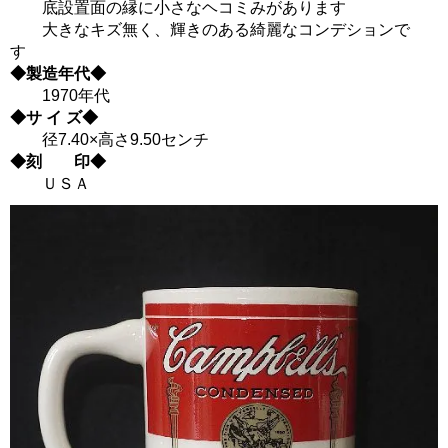
底設置面の縁に小さなヘコミみがあります
大きなキズ無く、輝きのある綺麗なコンデションで
す
◆製造年代◆
1970年代
◆サ イ ズ◆
径7.40×高さ9.50センチ
◆刻 印◆
ＵＳＡ